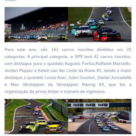
Para este ano, são 161 carros inscritos divididos em 23
categorias. A principal categoria, a SP9 terá 41 carros inscritos,
com destaque para o quarteto Augusto Farfus,Raffaele Marciello,
Jordan Pepper e Kelvin van der Linde da Rowe #1, sendo o maior
destaque o quarteto Lucas Auer, Jules Gounon, Daniel Juncadella
e Max Verstappen da Verstappen Racing #3, que fez a
organização da prova limitar o número de ingressos.