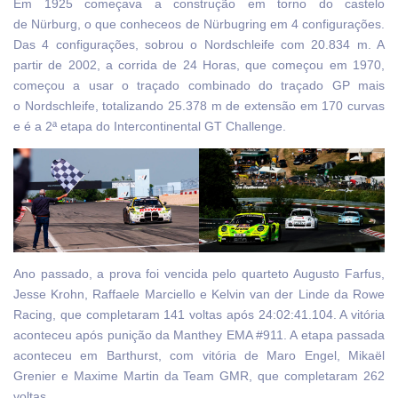
Em 1925 começava a construção em torno do castelo
de Nürburg, o que conheceos de Nürbugring em 4 configurações.
Das 4 configurações, sobrou o Nordschleife com 20.834 m. A
partir de 2002, a corrida de 24 Horas, que começou em 1970,
começou a usar o traçado combinado do traçado GP mais
o Nordschleife, totalizando 25.378 m de extensão em 170 curvas
e é a 2ª etapa do Intercontinental GT Challenge.
Ano passado, a prova foi vencida pelo quarteto Augusto Farfus,
Jesse Krohn, Raffaele Marciello e Kelvin van der Linde da Rowe
Racing, que completaram 141 voltas após 24:02:41.104. A vitória
aconteceu após punição da Manthey EMA #911. A etapa passada
aconteceu em Barthurst, com vitória de Maro Engel, Mikaël
Grenier e Maxime Martin da Team GMR, que completaram 262
voltas.